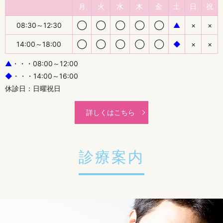
月
火
水
木
金
土
日
祝
08:30～12:30
◯
◯
◯
◯
◯
▲
×
×
14:00～18:00
◯
◯
◯
◯
◯
◆
×
×
▲
・・・08:00～12:00
◆
・・・14:00～16:00
休診日：日曜祝日
詳しくはこちら
診療案内