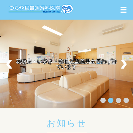
メ
花粉症・いびき・難聴と老若男女問わず診
ています
お知らせ