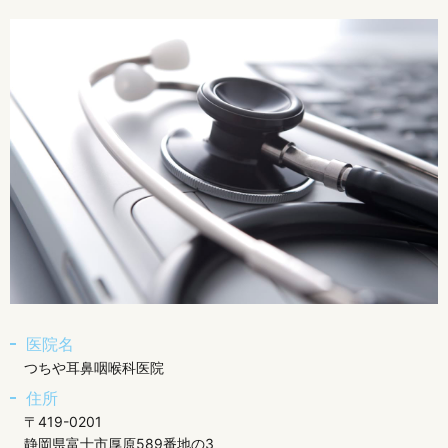
医院名
つちや耳鼻咽喉科医院
住所
〒419-0201
静岡県富士市厚原589番地の3